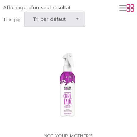
Affichage d’un seul résultat
Trier par
ADD TO BAG
NOT YOUR MOTHER’S