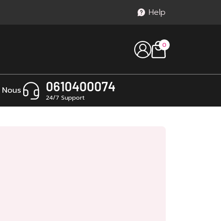
Help
0
0610400074
 Nous
24/7 Support