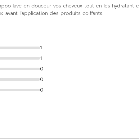
oo lave en douceur vos cheveux tout en les hydratant et 
avant l’application des produits coiffants.
1
1
0
0
0