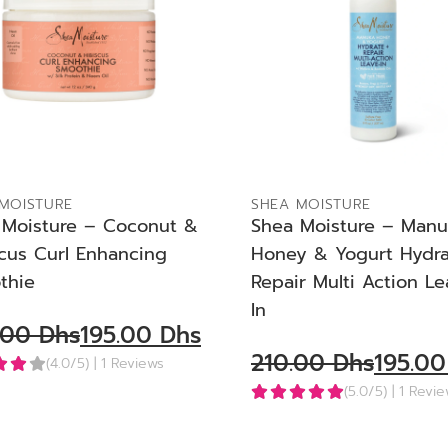
ADD TO BAG
ADD TO BAG
MOISTURE
SHEA MOISTURE
 Moisture – Coconut &
Shea Moisture – Manu
cus Curl Enhancing
Honey & Yogurt Hydr
thie
Repair Multi Action L
In
.00
Dhs
195.00
Dhs
210.00
Dhs
195.0
(4.0/5)
| 1 Reviews
(5.0/5)
| 1 Revi