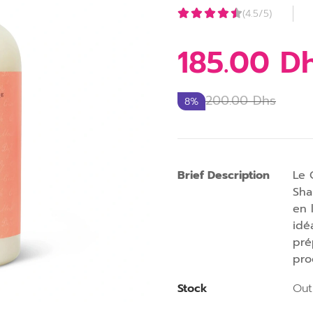
(4.5/5)
185.00
D
200.00
Dhs
8%
Brief Description
Le 
Sha
en 
idé
pré
pro
Stock
Out