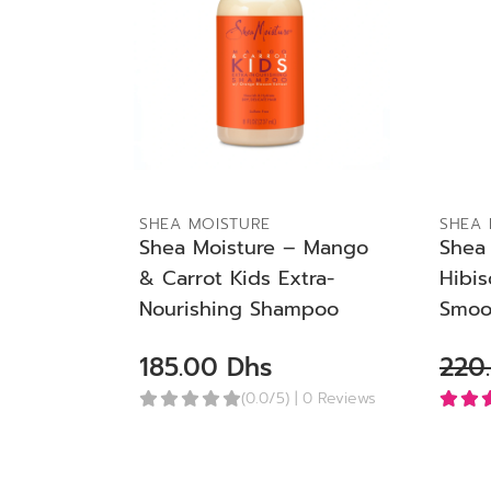
ADD TO BAG
SHEA MOISTURE
SHEA 
Shea Moisture – Mango
Shea
& Carrot Kids Extra-
Hibis
Nourishing Shampoo
Smoo
185.00
Dhs
220
(0.0/5)
| 0 Reviews