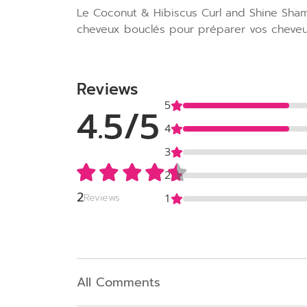
Le Coconut & Hibiscus Curl and Shine Shamp
cheveux bouclés pour préparer vos cheveux 
Reviews
5
4.5/5
4
3
2
2
Reviews
1
All Comments