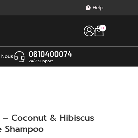
Help
0
0610400074
 Nous
24/7 Support
 – Coconut & Hibiscus
ne Shampoo