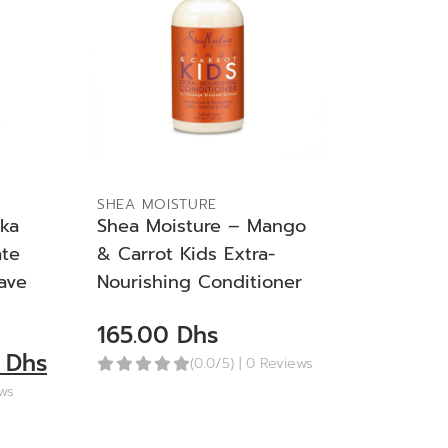
ADD TO BAG
SHEA MOISTURE
ka
Shea Moisture – Mango
ate
& Carrot Kids Extra-
eave
Nourishing Conditioner
165.00
Dhs
0
Dhs
(0.0/5)
| 0 Reviews
ews